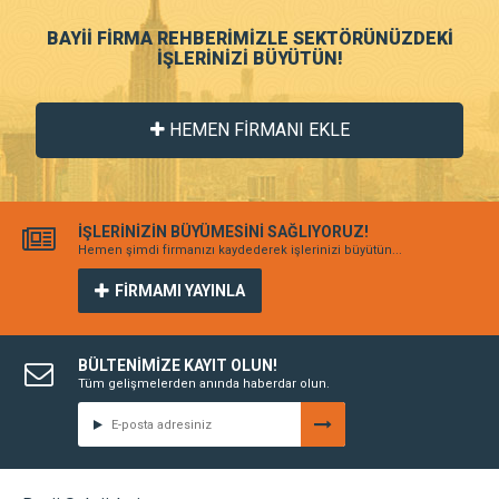
BAYİİ FİRMA REHBERİMİZLE SEKTÖRÜNÜZDEKİ
İŞLERİNİZİ BÜYÜTÜN!
HEMEN FİRMANI EKLE
İŞLERİNİZİN BÜYÜMESİNİ SAĞLIYORUZ!
Hemen şimdi firmanızı kaydederek işlerinizi büyütün...
FİRMAMI YAYINLA
BÜLTENİMİZE KAYIT OLUN!
Tüm gelişmelerden anında haberdar olun.