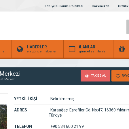
Kötüye Kullanım Politikası
Hakkımızda
Gizlilik
HABERLER
İLANLAR
irma
en güncel haberler
güncel seri ilanlar
 Merkezi
TAKİBE AL
FAVO
nat Merkezi
YETKİLİ KİŞİ
:
Belirtilmemiş
ADRES
:
Karaağaç, Eşrefiler Cd. No:47, 16360 Yıldırı
Türkiye
TELEFON
:
+90 534 600 21 99