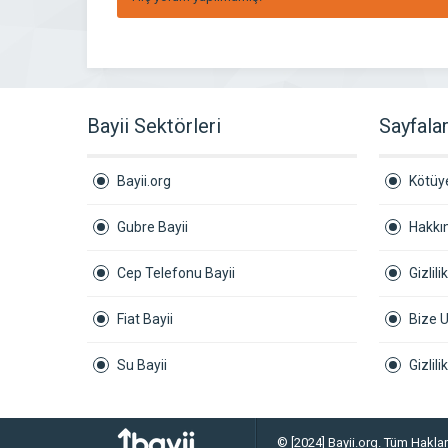
Bayii Sektörleri
Sayfala
Bayii.org
Kötüye
Gubre Bayii
Hakkı
Cep Telefonu Bayii
Gizlili
Fiat Bayii
Bize U
Su Bayii
Gizlil
© [2024] Bayii.org. Tüm Hakları