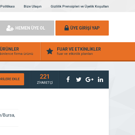
 Politikası
Bize Ulaşın
Gizlilik Prensipleri ve Üyelik Koşulları
HEMEN ÜYE OL
ÜYE GİRİŞİ YAP
ÜRÜNLER
FUAR VE ETKİNLİKLER
binlerce firma ürünü
fuar ve etkinlik planları
221
RİLERE EKLE
ZİYARETÇİ
m/Bursa,