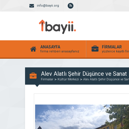
info@bayii.org
ANASAYFA
FİRMALAR
firma rehberi anasayfanız
yüzlerce kayıtlı f
Alev Alatlı Şehir Düşünce ve Sanat
Firmalar
Kültür Merkezi
Alev Alatlı Şehir Düşünce ve Sa