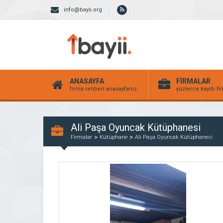
info@bayii.org
ANASAYFA
FİRMALAR
firma rehberi anasayfanız
yüzlerce kayıtlı f
Ali Paşa Oyuncak Kütüphanesi
Firmalar
Kütüphane
Ali Paşa Oyuncak Kütüphanesi