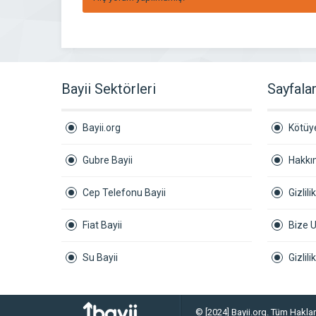
Bayii Sektörleri
Sayfala
Bayii.org
Kötüye
Gubre Bayii
Hakkı
Cep Telefonu Bayii
Gizlili
Fiat Bayii
Bize U
Su Bayii
Gizlil
© [2024] Bayii.org. Tüm Hakları