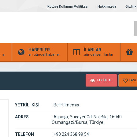
Kötüye Kullanım Politikası
Hakkımızda
Gizlilik
HABERLER
İLANLAR
irma
en güncel haberler
güncel seri ilanlar
TAKİBE AL
FAVO
YETKİLİ KİŞİ
:
Belirtilmemiş
ADRES
:
Alipaşa, Yüceyer Cd. No: Bila, 16040
Osmangazi̇/Bursa, Türkiye
TELEFON
:
+90 224 368 99 54