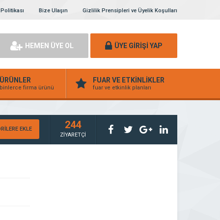
 Politikası
Bize Ulaşın
Gizlilik Prensipleri ve Üyelik Koşulları
HEMEN ÜYE OL
ÜYE GİRİŞİ YAP
ÜRÜNLER
FUAR VE ETKİNLİKLER
binlerce firma ürünü
fuar ve etkinlik planları
244
RİLERE EKLE
ZİYARETÇİ