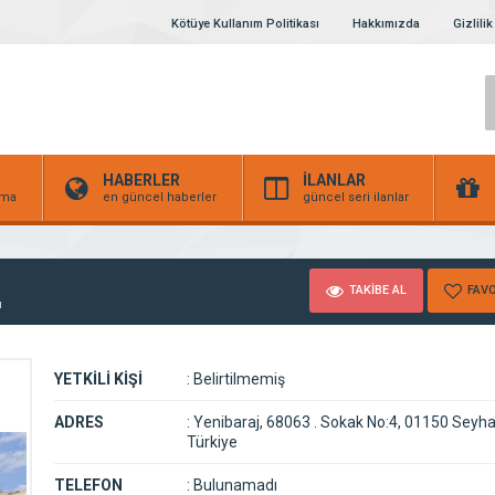
Kötüye Kullanım Politikası
Hakkımızda
Gizlilik
HABERLER
İLANLAR
irma
en güncel haberler
güncel seri ilanlar
TAKİBE AL
FAVO
ı
YETKİLİ KİŞİ
:
Belirtilmemiş
ADRES
:
Yenibaraj, 68063 . Sokak No:4, 01150 Seyh
Türkiye
TELEFON
:
Bulunamadı