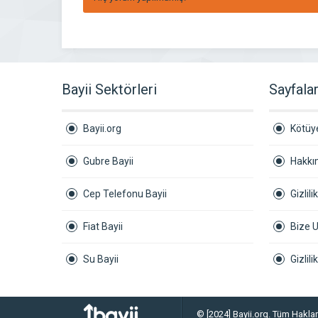
Bayii Sektörleri
Sayfala
Bayii.org
Kötüye
Gubre Bayii
Hakkı
Cep Telefonu Bayii
Gizlili
Fiat Bayii
Bize U
Su Bayii
Gizlil
© [2024] Bayii.org. Tüm Hakları