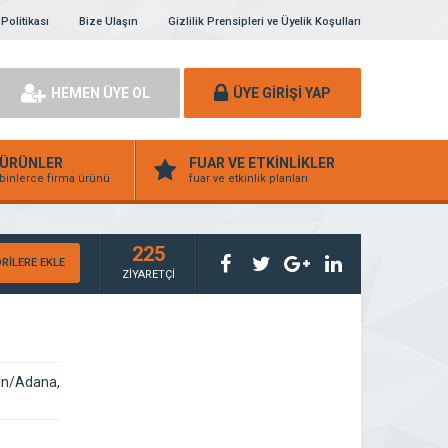
 Politikası
Bize Ulaşın
Gizlilik Prensipleri ve Üyelik Koşulları
HEMEN ÜYE OL
ÜYE GİRİŞİ YAP
ÜRÜNLER
FUAR VE ETKİNLİKLER
binlerce firma ürünü
fuar ve etkinlik planları
225
RİLERE EKLE
ZİYARETÇİ
an/Adana,