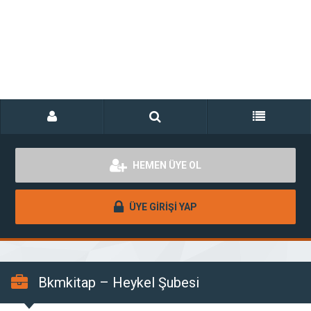
HEMEN ÜYE OL
ÜYE GİRİŞİ YAP
Bkmkitap – Heykel Şubesi