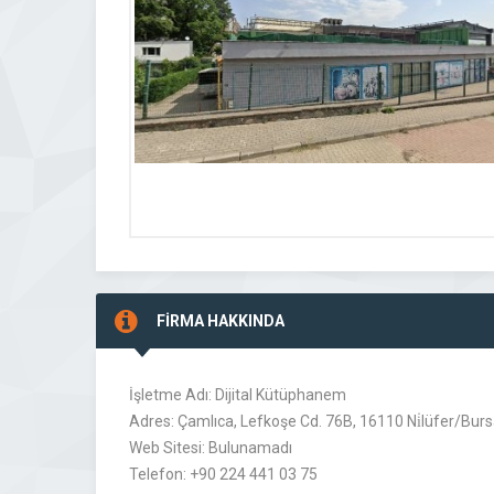
FİRMA HAKKINDA
İşletme Adı: Dijital Kütüphanem
Adres: Çamlıca, Lefkoşe Cd. 76B, 16110 Ni̇lüfer/Burs
Web Sitesi: Bulunamadı
Telefon: +90 224 441 03 75