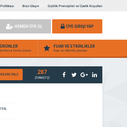
 Politikası
Bize Ulaşın
Gizlilik Prensipleri ve Üyelik Koşulları
HEMEN ÜYE OL
ÜYE GİRİŞİ YAP
ÜRÜNLER
FUAR VE ETKİNLİKLER
binlerce firma ürünü
fuar ve etkinlik planları
287
RİLERE EKLE
ZİYARETÇİ
rsa,