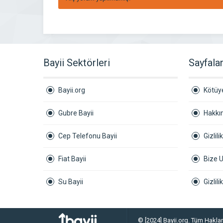
Bayii Sektörleri
Sayfala
Bayii.org
Kötüye
Gubre Bayii
Hakkı
Cep Telefonu Bayii
Gizlili
Fiat Bayii
Bize U
Su Bayii
Gizlil
© [2024] Bayii.org. Tüm Hakları