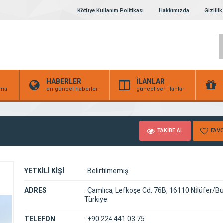
Kötüye Kullanım Politikası
Hakkımızda
Gizlilik
HABERLER
İLANLAR
irma
en güncel haberler
güncel seri ilanlar
TAKİBE AL
FAVO
YETKİLİ KİŞİ
:
Belirtilmemiş
ADRES
:
Çamlıca, Lefkoşe Cd. 76B, 16110 Ni̇lüfer/Bu
Türkiye
TELEFON
:
+90 224 441 03 75