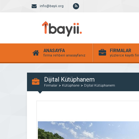
info@bayii.org
ANASAYFA
FİRMALAR
firma rehberi anasayfanız
yüzlerce kayıtlı f
Dijital Kütüphanem
Firmalar
Kütüphane
Dijital Kütüphanem