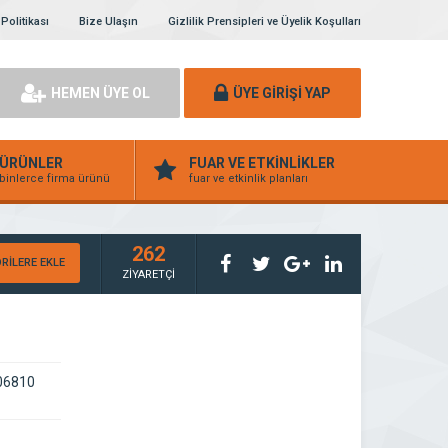
 Politikası
Bize Ulaşın
Gizlilik Prensipleri ve Üyelik Koşulları
HEMEN ÜYE OL
ÜYE GİRİŞİ YAP
ÜRÜNLER
FUAR VE ETKİNLİKLER
binlerce firma ürünü
fuar ve etkinlik planları
262
RİLERE EKLE
ZİYARETÇİ
 06810