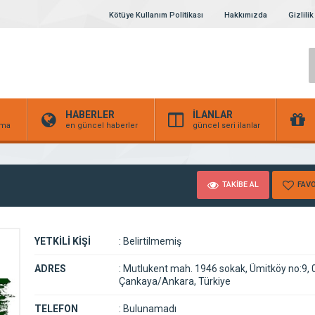
Kötüye Kullanım Politikası
Hakkımızda
Gizlilik
HABERLER
İLANLAR
irma
en güncel haberler
güncel seri ilanlar
TAKİBE AL
FAVO
YETKİLİ KİŞİ
:
Belirtilmemiş
ADRES
:
Mutlukent mah. 1946 sokak, Ümitköy no:9,
Çankaya/Ankara, Türkiye
TELEFON
:
Bulunamadı