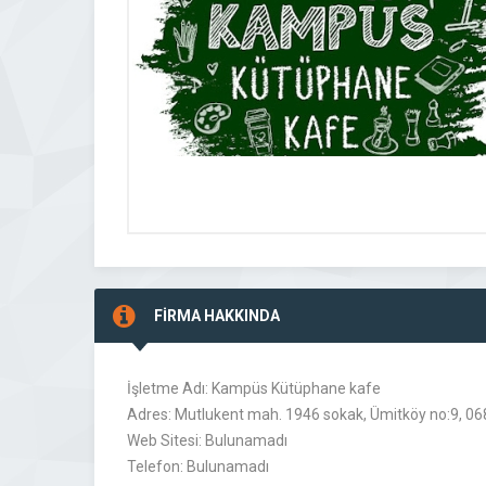
FİRMA HAKKINDA
İşletme Adı: Kampüs Kütüphane kafe
Adres: Mutlukent mah. 1946 sokak, Ümitköy no:9, 0
Web Sitesi: Bulunamadı
Telefon: Bulunamadı