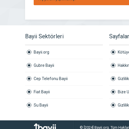
Bayii Sektörleri
Sayfala
Bayii.org
Kötüye
Gubre Bayii
Hakkı
Cep Telefonu Bayii
Gizlili
Fiat Bayii
Bize U
Su Bayii
Gizlil
© [2024] Bayii.org. Tüm Hakları