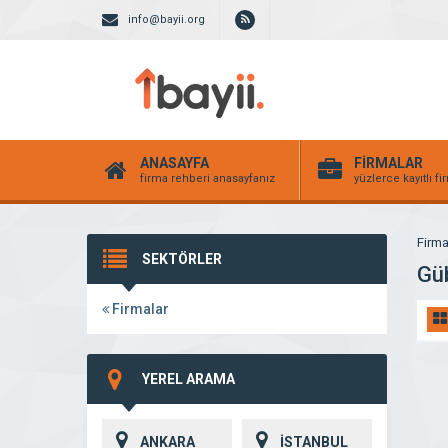
info@bayii.org
ANASAYFA
FİRMALAR
firma rehberi anasayfanız
yüzlerce kayıtlı f
Firma
SEKTÖRLER
Gü
Firmalar
YEREL ARAMA
ANKARA
İSTANBUL