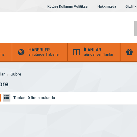
Kötüye Kullanım Politikası
Hakkımızda
Gizlilik
HABERLER
İLANLAR
irma
en güncel haberler
güncel seri ilanlar
lar
Gübre
bre
Toplam
0
firma bulundu.