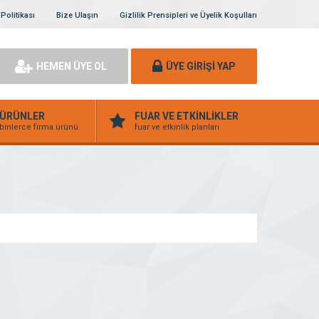
 Politikası
Bize Ulaşın
Gizlilik Prensipleri ve Üyelik Koşulları
HEMEN ÜYE OL
ÜYE GİRİŞİ YAP
ÜRÜNLER
FUAR VE ETKİNLİKLER
binlerce firma ürünü
fuar ve etkinlik planları