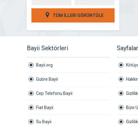
TÜM İLLERİ GÖRÜNTÜLE
Bayii Sektörleri
Sayfala
Bayii.org
Kötüye
Gubre Bayii
Hakkı
Cep Telefonu Bayii
Gizlili
Fiat Bayii
Bize U
Su Bayii
Gizlil