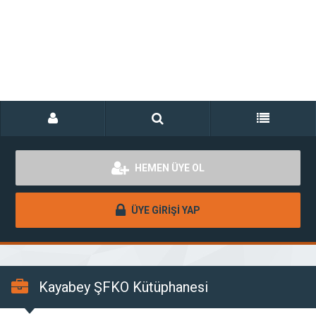
HEMEN ÜYE OL
ÜYE GİRİŞİ YAP
Kayabey ŞFKO Kütüphanesi