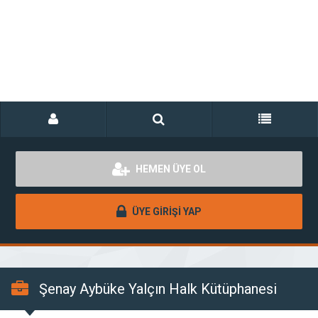
HEMEN ÜYE OL
ÜYE GİRİŞİ YAP
Şenay Aybüke Yalçın Halk Kütüphanesi