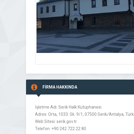
FİRMA HAKKINDA
İşletme Adı: Serik Halk Kütüphanesi
Adres: Orta, 1033. Sk. 9/1, 07500 Serik/Antalya, Türk
Web Sitesi: serik.gov.tr
Telefon: +90 242 722 22 80