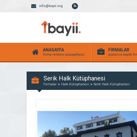
info@bayii.org
ANASAYFA
FİRMALAR
firma rehberi anasayfanız
yüzlerce kayıtlı f
Serik Halk Kütüphanesi
Firmalar
Halk Kütüphanesi
Serik Halk Kütüphanesi