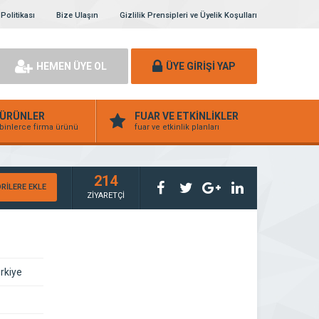
 Politikası
Bize Ulaşın
Gizlilik Prensipleri ve Üyelik Koşulları
HEMEN ÜYE OL
ÜYE GİRİŞİ YAP
ÜRÜNLER
FUAR VE ETKİNLİKLER
binlerce firma ürünü
fuar ve etkinlik planları
214
RİLERE EKLE
ZİYARETÇİ
rkiye