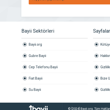
Bayii Sektörleri
Sayfala
Bayii.org
Kötüye
Gubre Bayii
Hakkı
Cep Telefonu Bayii
Gizlili
Fiat Bayii
Bize U
Su Bayii
Gizlil
© [2024] Bayii.org. Tüm Hakları