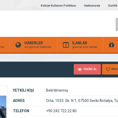
Kötüye Kullanım Politikası
Hakkımızda
Gizlilik
HABERLER
İLANLAR
irma
en güncel haberler
güncel seri ilanlar
TAKİBE AL
FAVO
YETKİLİ KİŞİ
:
Belirtilmemiş
ADRES
:
Orta, 1033. Sk. 9/1, 07500 Serik/Antalya, Tü
TELEFON
:
+90 242 722 22 80