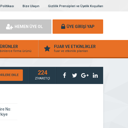
 Politikası
Bize Ulaşın
Gizlilik Prensipleri ve Üyelik Koşulları
HEMEN ÜYE OL
ÜYE GİRİŞİ YAP
ÜRÜNLER
FUAR VE ETKİNLİKLER
binlerce firma ürünü
fuar ve etkinlik planları
224
RİLERE EKLE
ZİYARETÇİ
ire No:
kiye