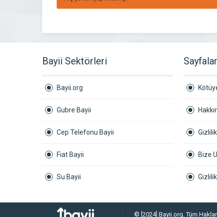
Bayii Sektörleri
Sayfala
Bayii.org
Kötüye
Gubre Bayii
Hakkı
Cep Telefonu Bayii
Gizlili
Fiat Bayii
Bize U
Su Bayii
Gizlil
© [2024] Bayii.org. Tüm Hakları