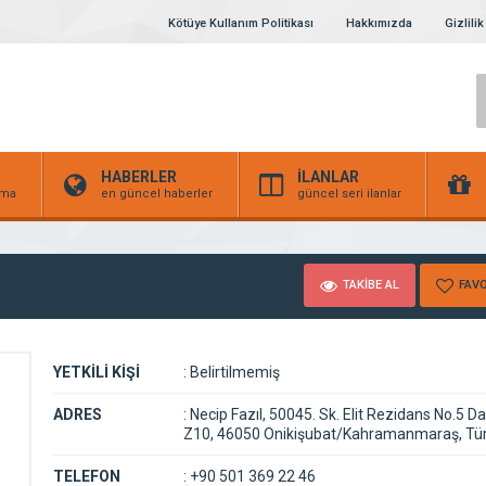
Kötüye Kullanım Politikası
Hakkımızda
Gizlilik
HABERLER
İLANLAR
irma
en güncel haberler
güncel seri ilanlar
TAKİBE AL
FAVO
YETKİLİ KİŞİ
:
Belirtilmemiş
ADRES
:
Necip Fazıl, 50045. Sk. Elit Rezidans No.5 Da
Z10, 46050 Onikişubat/Kahramanmaraş, Tür
TELEFON
:
+90 501 369 22 46