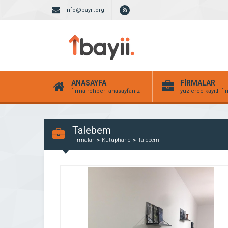
info@bayii.org
ANASAYFA
FİRMALAR
firma rehberi anasayfanız
yüzlerce kayıtlı f
Talebem
Firmalar
Kütüphane
Talebem