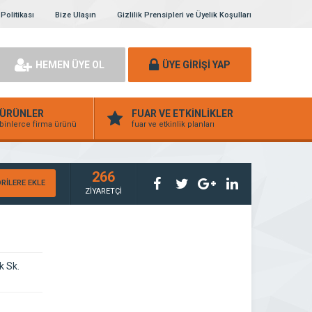
 Politikası
Bize Ulaşın
Gizlilik Prensipleri ve Üyelik Koşulları
HEMEN ÜYE OL
ÜYE GİRİŞİ YAP
ÜRÜNLER
FUAR VE ETKİNLİKLER
binlerce firma ürünü
fuar ve etkinlik planları
266
RİLERE EKLE
ZİYARETÇİ
k Sk.