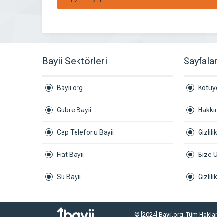
Bayii Sektörleri
Sayfala
Bayii.org
Kötüye
Gubre Bayii
Hakkı
Cep Telefonu Bayii
Gizlili
Fiat Bayii
Bize U
Su Bayii
Gizlil
© [2024] Bayii.org. Tüm Hakları