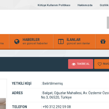
Kötüye Kullanım Politikası
Hakkımızda
Gizlilik
HABERLER
İLANLAR
irma
en güncel haberler
güncel seri ilanlar
TAKİBE AL
FAVO
YETKİLİ KİŞİ
:
Belirtilmemiş
ADRES
:
Balgat, Oğuzlar Mahallesi, Av. Özdemir Özo
No.3, 06520, Türkiye
TELEFON
:
+90 312 292 59 08